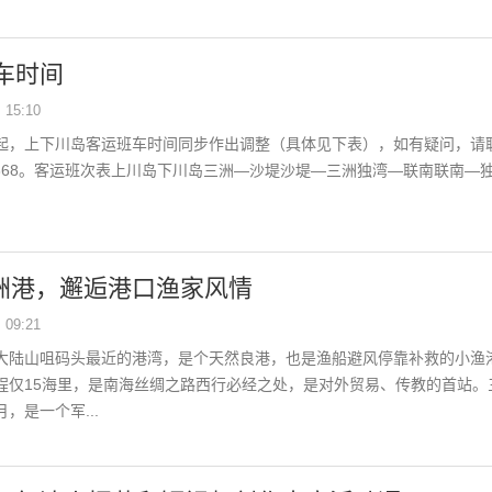
车时间
15:10
8日起，上下川岛客运班车时间同步作出调整（具体见下表），如有疑问，请
381368。客运班次表上川岛下川岛三洲—沙堤沙堤—三洲独湾—联南联南—
三洲港，邂逅港口渔家风情
09:21
大陆山咀码头最近的港湾，是个天然良港，也是渔船避风停靠补救的小渔
程仅15海里，是南海丝绸之路西行必经之处，是对外贸易、传教的首站。
，是一个军...