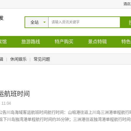
酒店
发
全站
宾馆
旅游路线
特产购买
景点特辑
特色
辑
|
休闲娱乐
|
常见问题
运航班时间
11:04
公告川岛海域客运航班时间航行时间：山咀港往返上川岛三洲港单程航行
往返下川岛独湾港单程航行时间约35分钟；三洲港往返独湾港单程航行时间