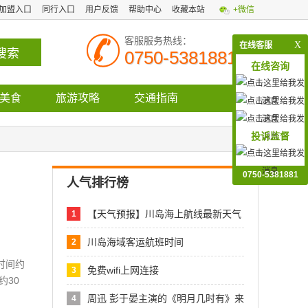
加盟入口
同行入口
用户反馈
帮助中心
收藏本站
+微信
客服服务热线：
X
在线客服
0750-5381881
在线咨询
美食
旅游攻略
交通指南
投诉监督
0750-5381881
人气排行榜
【天气预报】川岛海上航线最新天气
1
预报
川岛海域客运航班时间
2
时间约
免费wifi上网连接
3
约30
周迅 彭于晏主演的《明月几时有》来
4