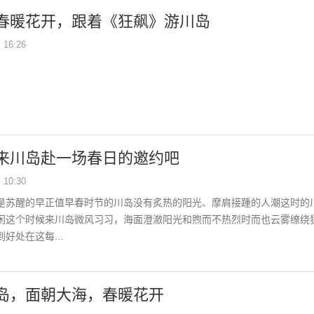
春暖花开，跟着《狂飙》游川岛
16:26
来川岛赴一场春日的邀约吧
10:30
是苏醒的早正值早春时节的川岛没有炙热的阳光、摩肩接踵的人潮这时的
闲这个时候来川岛微风习习，海面澄澈阳光和煦而不热烈时而也云雾缭绕
好处在这每...
岛，面朝大海，春暖花开