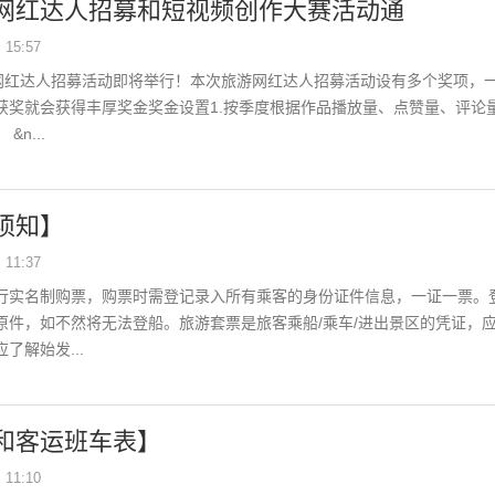
网红达人招募和短视频创作大赛活动通
15:57
游网红达人招募活动即将举行！本次旅游网红达人招募活动设有多个奖项，
获奖就会获得丰厚奖金奖金设置1.按季度根据作品播放量、点赞量、评论
n...
须知】
11:37
行实名制购票，购票时需登记录入所有乘客的身份证件信息，一证一票。
原件，如不然将无法登船。旅游套票是旅客乘船/乘车/进出景区的凭证，
了解始发...
和客运班车表】
11:10