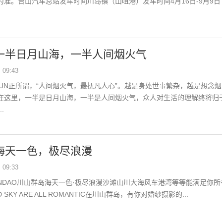
准。台山汽车总站发车时间川岛镇（山咀港）发车时间4月16日-9月9日 7:
| 一半日月山海，一半人间烟火气
09:43
ER SUN正所谓，“人间烟火气，最抚凡人心”。越是身处世事繁杂，越是想念
在这里，一半是日月山海，一半是人间烟火气，众人对生活的理解终将归
.
 海天一色，极尽浪漫
09:33
 QUNDAO川山群岛海天一色·极尽浪漫沙滩山川大海风车港湾等等能满足你
ND SKY ARE ALL ROMANTIC在川山群岛，有你对婚纱摄影的...