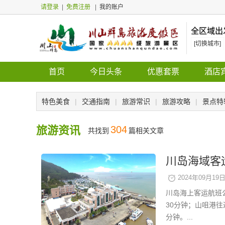
请登录
|
免费注册
|
我的账户
全区域出
[切换城市]
首页
今日头条
优惠套票
酒店
特色美食
|
交通指南
|
旅游常识
|
旅游攻略
|
景点特
旅游资讯
304
共找到
篇相关文章
川岛海域客
2024年09月19日 
川岛海上客运航班
30分钟；山咀港
分钟。...