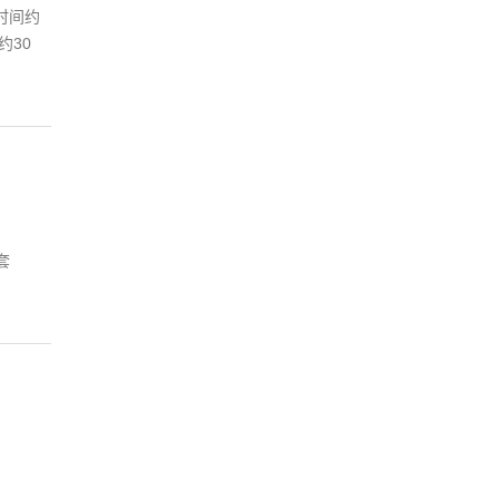
时间约
约30
；
套