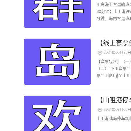
川岛海上客运航班
30分钟；山咀港
分钟。岛内客运班车
【线上套票
2024年05月28日 
【套票包含】（一
（二）“下川套票
票”：山咀港至上川
【山咀港停
2024年07月03日 
山咀港陆岛停车场收