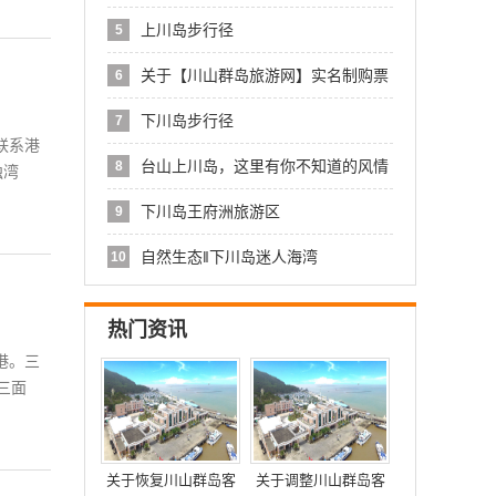
川
上川岛步行径
5
关于【川山群岛旅游网】实名制购票
6
服务
下川岛步行径
7
联系港
台山上川岛，这里有你不知道的风情
8
独湾
下川岛王府洲旅游区
9
自然生态‖下川岛迷人海湾
10
热门资讯
港。三
三面
关于恢复川山群岛客
关于调整川山群岛客