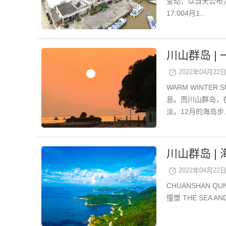
变动，以当天公布为
17:004月1...
川山群岛 
2022年04月22日 
WARM WINT
息。而川山群岛，
淡。12月的海岛步..
川山群岛 |
2022年04月22日 
CHUANSHAN
憧憬 THE SEA A