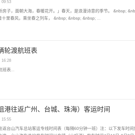
09:53
房子，面朝大海，春暖花开。」春天，是浪漫诗意的季节。 &nbsp; &nbs
 迎着十里春风，乘坐春之列车， &nbsp; &nbsp; &nbsp; ...
辆轮渡航班表
16:28
班表...
咀港往返广州、台城、珠海）客运时间
15:55
往返台山汽车总站客运专线时间表（每隔60分钟一班）注：以下发车时间